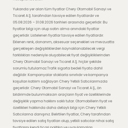
Yukarıda yer alan tüm fiyatlar Chery Otomobil Sanayi ve
Ticaret A.Ş. tarafından tavsiye edilen fiyatlardır ve
05.08.2026 – 31.08.2026 tarihleri arasında geçerlidir. Bu
fiyatlar bilgi için olup satın alma anındaki fiyatlar
geçerlidir. Listelenen fiyatlar tavsiye edilen fiyatlardır.
Eklenen renk, donanım, aksesuar seçenekleri ve mevzuatta
gerçekleşen değişikliklerden kaynaklanabilecek vergi
farklılıkları nedeniyle oluşabilecek fiyat değişikliklerinden
Chery Otomobil Sanayi ve Ticaret A.Ş. hiçbir şekilde
sorumlu tutulamaz.Trafik sigorta bedeli fiyata dahil
değildir. Kampanyalar stoklarla sınırlıdır ve kampanya
koşulları katılım sağlayan Chery Yetkili Satıcılarımızda
geçerlidir. Chery Otomobil Sanayi ve Ticaret A.Ş., ön
bildirimde bulunmaksızın araçların fiyat ve özelliklerinde
değişiklik yapma hakkını saklı tutar. Otomobillerin fiyat ve
özellikleri hakkında daha detaylı bilgi için Chery Yetkili
Satıcılarına danışınız. Belirtilen fiyatlar, Chery tarafından
tavsiye edilen satış fiyatları olup, yetkili satıcılar nihai satış
fiyatlarını kendi ticari politika ve uygulamaları