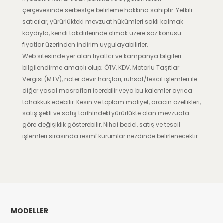
çerçevesinde serbestçe belirleme hakkına sahiptir. Yetkili
satıcılar, yürürlükteki mevzuat hükümleri saklı kalmak
kaydıyla, kendi takdirlerinde olmak üzere söz konusu
fiyatlar üzerinden indirim uygulayabilirler.
Web sitesinde yer alan fiyatlar ve kampanya bilgileri
bilgilendirme amaçlı olup; ÖTV, KDV, Motorlu Taşıtlar
Vergisi (MTV), noter devir harçları, ruhsat/tescil işlemleri ile
diğer yasal masrafları içerebilir veya bu kalemler ayrıca
tahakkuk edebilir. Kesin ve toplam maliyet, aracın özellikleri,
satış şekli ve satış tarihindeki yürürlükte olan mevzuata
göre değişiklik gösterebilir. Nihai bedel, satış ve tescil
işlemleri sırasında resmî kurumlar nezdinde belirlenecektir.
MODELLER